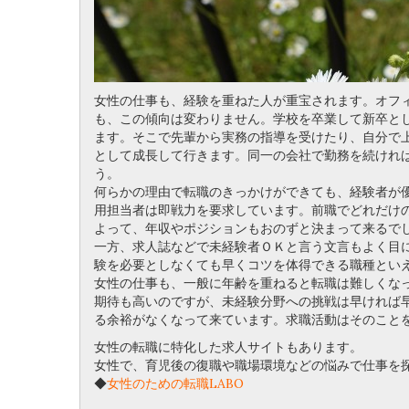
女性の仕事も、経験を重ねた人が重宝されます。オフ
も、この傾向は変わりません。学校を卒業して新卒と
ます。そこで先輩から実務の指導を受けたり、自分で
として成長して行きます。同一の会社で勤務を続けれ
う。
何らかの理由で転職のきっかけができても、経験者が
用担当者は即戦力を要求しています。前職でどれだけ
よって、年収やポジションもおのずと決まって来るで
一方、求人誌などで未経験者ＯＫと言う文言もよく目
験を必要としなくても早くコツを体得できる職種とい
女性の仕事も、一般に年齢を重ねると転職は難しくな
期待も高いのですが、未経験分野への挑戦は早ければ
る余裕がなくなって来ています。求職活動はそのこと
女性の転職に特化した求人サイトもあります。
女性で、育児後の復職や職場環境などの悩みで仕事を
◆
女性のための転職LABO