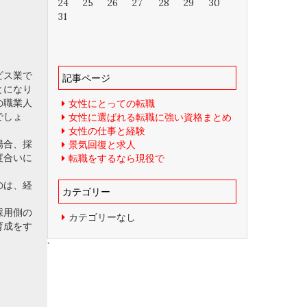
24
25
26
27
28
29
30
31
ビス業で
記事ページ
とになり
の職業人
女性にとっての転職
でしょ
女性に選ばれる転職に強い資格まとめ
女性の仕事と経験
場合、採
景気回復と求人
度合いに
転職をするなら現役で
のは、経
カテゴリー
採用側の
カテゴリーなし
育成をす
`