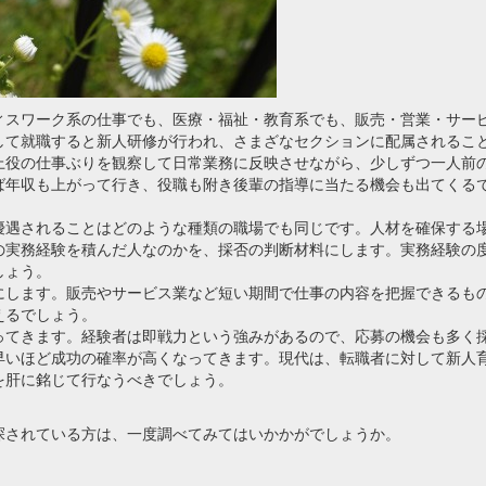
ィスワーク系の仕事でも、医療・福祉・教育系でも、販売・営業・サー
して就職すると新人研修が行われ、さまざなセクションに配属されるこ
上役の仕事ぶりを観察して日常業務に反映させながら、少しずつ一人前
ば年収も上がって行き、役職も附き後輩の指導に当たる機会も出てくる
優遇されることはどのような種類の職場でも同じです。人材を確保する
の実務経験を積んだ人なのかを、採否の判断材料にします。実務経験の
しょう。
にします。販売やサービス業など短い期間で仕事の内容を把握できるも
えるでしょう。
ってきます。経験者は即戦力という強みがあるので、応募の機会も多く
早いほど成功の確率が高くなってきます。現代は、転職者に対して新人
を肝に銘じて行なうべきでしょう。
探されている方は、一度調べてみてはいかかがでしょうか。